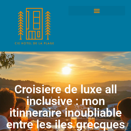
Croisiere de luxe all
inclusive : mon
itinneraire inoubliable
entre les iles grecques