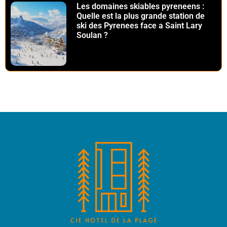
Les domaines skiables pyreneens :
Quelle est la plus grande station de
ski des Pyrenees face a Saint Lary
Soulan ?